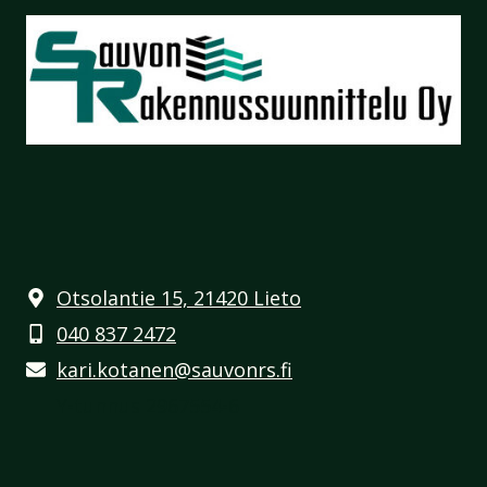
Otsolantie 15, 21420 Lieto
040 837 2472
kari.kotanen@sauvonrs.fi
Y-tunnus 2967554-6