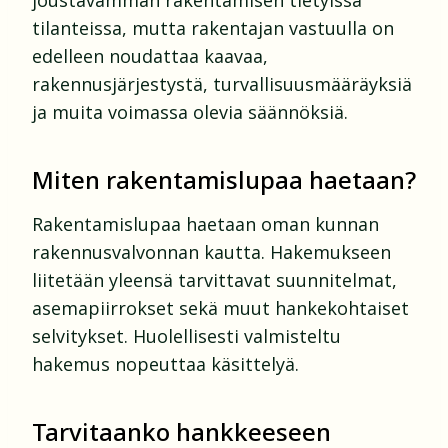
joustavamman rakentamisen tietyissä
tilanteissa, mutta rakentajan vastuulla on
edelleen noudattaa kaavaa,
rakennusjärjestystä, turvallisuusmääräyksiä
ja muita voimassa olevia säännöksiä.
Miten rakentamislupaa haetaan?
Rakentamislupaa haetaan oman kunnan
rakennusvalvonnan kautta. Hakemukseen
liitetään yleensä tarvittavat suunnitelmat,
asemapiirrokset sekä muut hankekohtaiset
selvitykset. Huolellisesti valmisteltu
hakemus nopeuttaa käsittelyä.
Tarvitaanko hankkeeseen