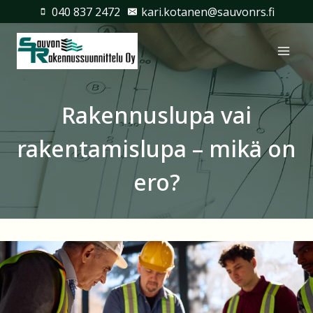
Siirry
040 837 2472
kari.kotanen@sauvonrs.fi
sisältöön
Rakennuslupa vai
rakentamislupa – mikä on
ero?