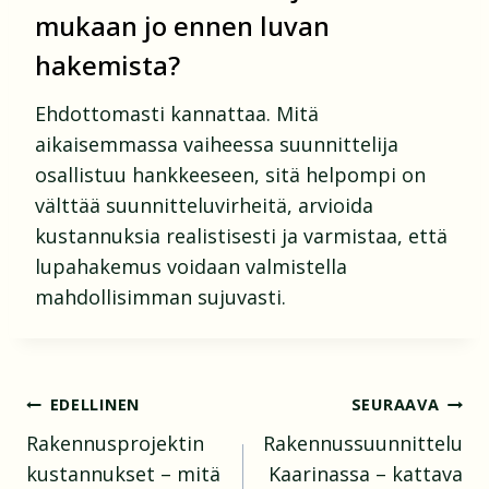
mukaan jo ennen luvan
hakemista?
Ehdottomasti kannattaa. Mitä
aikaisemmassa vaiheessa suunnittelija
osallistuu hankkeeseen, sitä helpompi on
välttää suunnitteluvirheitä, arvioida
kustannuksia realistisesti ja varmistaa, että
lupahakemus voidaan valmistella
mahdollisimman sujuvasti.
Artikkelien
EDELLINEN
SEURAAVA
Rakennusprojektin
Rakennussuunnittelu
selaus
kustannukset – mitä
Kaarinassa – kattava