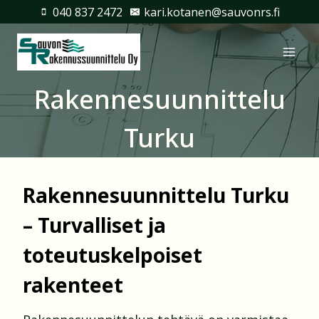
Siirry
040 837 2472
kari.kotanen@sauvonrs.fi
sisältöön
Rakennesuunnittelu
Turku
Rakennesuunnittelu Turku
– Turvalliset ja
toteutuskelpoiset
rakenteet