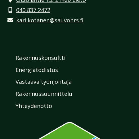
040 837 2472
kari.kotanen@sauvonrs.fi
Y-tunnus 2967554-6
Rakennuskonsultti
Energiatodistus
Vastaava työnjohtaja
Rakennussuunnittelu
Yhteydenotto